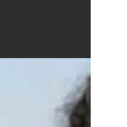
Carmela
Cattuti
Creative