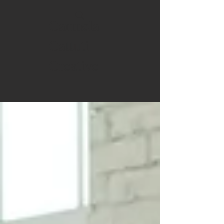
Carmela
Cattuti
Creative