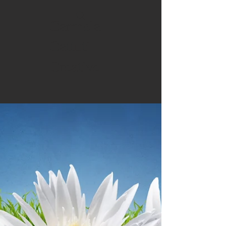
Carmela
Cattuti
Creative