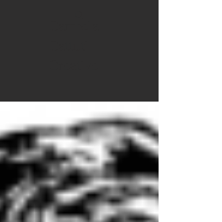
Carmela
Cattuti
Creative