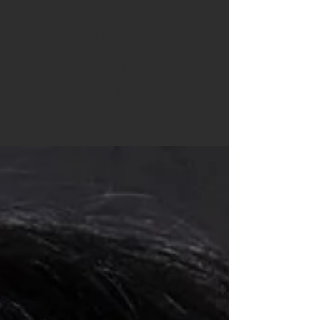
Carmela
Cattuti
Creative