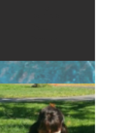
Carmela
Cattuti
Creative